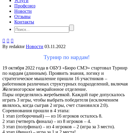
Услуги
Профсоюз
Новости
Отзывы
Контакты



By redaktor
Новости
03.11.2022
Турнир по нардам!
19 октября 2022 года в ОБУЗ «Бюро СМЭ» стартовал Турнир
по нардам (длинным). Проявить знания, логику и
стратегическое мышление пришли 16 участников –
работников различных структурных подразделений, включая
Железногорское межрайонное отделение.
Пары определялись жеребьевкой. Каждой паре допускалось
играть 3 игры, чтобы выбрать победителя (исключением
являлось, когда сыграв 2 игры, счет становился 2:0).
Соревнования прошли в 4 этапа:
1 этап (отборочный) — из 16 игроков осталось 8.
2 этап (четверть финала) – из 8 игроков – 4.
3 этап (полуфинал) – из 4 игроков – 2 (игра за 3 место).
4 этап (финал) – игра за 1 и 2 места!