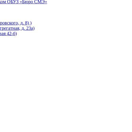
иком ОБУЗ «Бюро СМЭ»
овского, д. 8) )
регатная, д. 23а)
ая 42-б)