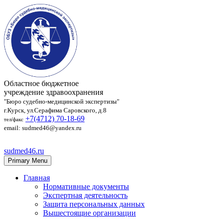
Областное бюджетное
учреждение здравоохранения
"Бюро судебно-медицинской экспертизы"
г.Курск, ул.Серафима Саровского, д.8
+7(4712) 70‑18‑69
тел/факс
email: sudmed46@yandex.ru
sudmed46.ru
Primary Menu
Главная
Нормативные документы
Экспертная деятельность
Защита персональных данных
Вышестоящие организации