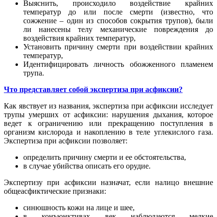
Выяснить, происходило воздействие крайних
температур до или после смерти (известно, что
сожжение – один из способов сокрытия трупов), были
ли нанесены телу механические повреждения до
воздействия крайних температур,
Установить причину смерти при воздействии крайних
температур,
Идентифицировать личность обожженного пламенем
трупа.
Что представляет собой экспертиза при асфиксии?
Как явствует из названия, экспертиза при асфиксии исследует
трупы умерших от асфиксии: нарушения дыхания, которое
ведет к ограничению или прекращению поступления в
организм кислорода и накоплению в теле углекислого газа.
Экспертиза при асфиксии позволяет:
определить причину смерти и ее обстоятельства,
в случае убийства описать его орудие.
Экспертизу при асфиксии назначат, если налицо внешние
общеасфиктические признаки:
синюшность кожи на лице и шее,
в конъюнктивах век наблюдаются мелкие