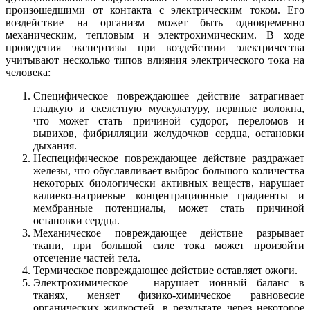
произошедшими от контакта с электрическим током. Его
воздействие на организм может быть одновременно
механическим, тепловым и электрохимическим. В ходе
проведения экспертизы при воздействии электричества
учитывают несколько типов влияния электрического тока на
человека:
Специфическое повреждающее действие затрагивает
гладкую и скелетную мускулатуру, нервные волокна,
что может стать причиной судорог, переломов и
вывихов, фибрилляции желудочков сердца, остановки
дыхания.
Неспецифическое повреждающее действие раздражает
железы, что обуславливает выброс большого количества
некоторых биологически активных веществ, нарушает
калиево-натриевые концентрационные градиенты и
мембранные потенциалы, может стать причиной
остановки сердца.
Механическое повреждающее действие разрывает
ткани, при большой силе тока может произойти
отсечение частей тела.
Термическое повреждающее действие оставляет ожоги.
Электрохимическое – нарушает ионный баланс в
тканях, меняет физико-химическое равновесие
органических жидкостей, в результате через некоторое