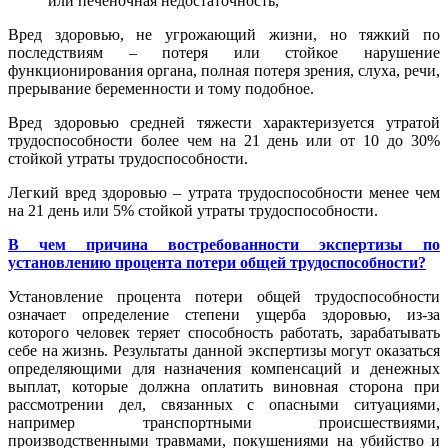
или печеночная недостаточность,
Вред здоровью, не угрожающий жизни, но тяжкий по
последствиям – потеря или стойкое нарушение
функционирования органа, полная потеря зрения, слуха, речи,
прерывание беременности и тому подобное.
Вред здоровью средней тяжести характеризуется утратой
трудоспособности более чем на 21 день или от 10 до 30%
стойкой утраты трудоспособности.
Легкий вред здоровью – утрата трудоспособности менее чем
на 21 день или 5% стойкой утраты трудоспособности.
В чем причина востребованности экспертизы по
установлению процента потери общей трудоспособности?
Установление процента потери общей трудоспособности
означает определение степени ущерба здоровью, из-за
которого человек теряет способность работать, зарабатывать
себе на жизнь. Результаты данной экспертизы могут оказаться
определяющими для назначения компенсаций и денежных
выплат, которые должна оплатить виновная сторона при
рассмотрении дел, связанных с опасными ситуациями,
например транспортными происшествиями,
производственными травмами, покушениями на убийство и