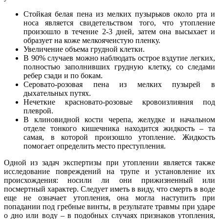
Стойкая белая пена из мелких пузырьков около рта и
носа является свидетельством того, что утопление
произошло в течение 2-3 дней, затем она высыхает и
образует на коже мелкоячеистую пленку.
Увеличение объема грудной клетки.
В 90% случаев можно наблюдать острое вздутие легких,
полностью заполнивших грудную клетку, со следами
ребер сзади и по бокам.
Серовато-розовая пена из мелких пузырей в
дыхательных путях.
Нечеткие красновато-розовые кровоизлияния под
плеврой.
В клиновидной кости черепа, желудке и начальном
отделе тонкого кишечника находится жидкость – та
самая, в которой произошло утопление. Жидкость
помогает определить место преступления.
Одной из задач экспертизы при утоплении является также
исследование повреждений на трупе и установление их
происхождения: носили ли они прижизненный или
посмертный характер. Следует иметь в виду, что смерть в воде
еще не означает утопления, она могла наступить при
попадании под гребные винты, в результате травмы при ударе
о дно или воду – в подобных случаях признаков утопления,