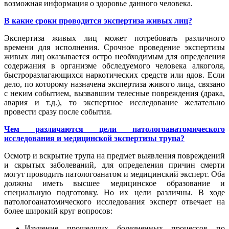
возможная информация о здоровье данного человека.
В какие сроки проводится экспертиза живых лиц?
Экспертиза живых лиц может потребовать различного
времени для исполнения.
Срочное проведение экспертизы
живых лиц оказывается остро необходимым для определения
содержания в организме обследуемого человека алкоголя,
быстроразлагающихся наркотических средств или ядов. Если
дело, по которому назначена экспертиза живого лица, связано
с неким событием, вызвавшим телесные повреждения (драка,
авария и т.д.), то экспертное исследование желательно
провести сразу после события.
Чем различаются цели патологоанатомического
исследования и медицинской экспертизы трупа?
Осмотр и вскрытие трупа на предмет выявления повреждений
и скрытых заболеваний, для определения причин смерти
могут проводить патологоанатом и медицинский эксперт. Оба
должны иметь высшее медицинское образование и
специальную подготовку. Но их цели различны. В ходе
патологоанатомического исследования эксперт отвечает на
более широкий круг вопросов:
Изучение прошедших болезненных процессов по