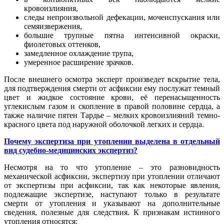
кровоизлияния,
следы непроизвольной дефекации, мочеиспускания или
семяизвержения,
большие трупные пятна интенсивной окраски,
фиолетовых оттенков,
замедленное охлаждение трупа,
умеренное расширение зрачков.
После внешнего осмотра эксперт произведет вскрытие тела,
для подтверждения смерти от асфиксии ему послужат темный
цвет и жидкое состояние крови, её перенасыщенность
углекислым газом и скопление в правой половине сердца, а
также наличие пятен Тардье – мелких кровоизлияний темно-
красного цвета под наружной оболочкой легких и сердца.
Почему экспертиза при утоплении выделена в отдельный
вид судебно-медицинских экспертиз?
Несмотря на то что утопление – это разновидность
механической асфиксии, экспертизу при утоплении отличают
от экспертизы при асфиксии, так как некоторые явления,
подлежащие экспертизе, наступают только в результате
смерти от утопления и указывают на дополнительные
сведения, полезные для следствия. К признакам истинного
утопления относятся: